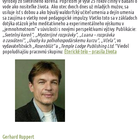
výrobky zo svetelného koreňa. Popritom je vyše 25 rokov činný v bádaní o
vode ako nositeľke života. Ako otec dvoch dnes už mladých mužov, sa
usiluje ísť s dobou a ako bývalý waldorfský učiteľ umenia a dejín umenia
sa zaujíma o všetky nové pedagogické impulzy. Všetko toto sa v základoch
dotýka otázok jeho meditatívneho a experimentálneho výskumu v
„jemnohmotnom“ v súvislosti s novými perspektívami výživy. Publikácie:
„Svetelný koreň“, „Mysterijné rozprávky“, „Luana – rozprávka
o zasvätení“, „Úvahy ku poľnohospodárskemu kurzu“, „Včela“
, vo
vydavateľstvách
„Rosenblüt“
a
„Temple Lodge Publishing Ltd.“
Viedol
popoludňajšiu pracovnú skupinu:
Éterické telo – prasila života
Gerhard Ruppert