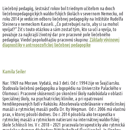
Liečebný pedagóg, šestnásť rokov bol triednym učiteľom na dvoch
liečebnopedagogických waldorfských školách v severnom Nemecku, od
roku 2014 je vedúcim odboru liečebnej pedagogiky na Inštitúte Rudolfa
Steinera v nemeckom Kasseli. „Čo potrebuješ na to, aby si sa mohol
vyvíjať?“ Žiť s touto otázkou a sám zostať tým, kto sa učí a vyvíja, to
považuje za najkrajší životný dar pre pracovné pole liečebného
pedagóga. Viedol popoludňajšiu pracovnú skupinu:
Základy vývinovej
diagnostiky v antropozofickej liečebnej pedagogike
Kamila Seiler
Nar. 1969 na Morave. Vydatá, má 3 deti. Od r. 1994 žije vo Švajčiarsku.
Študovala liečebnú pedagogiku a logopédiu na Univerzite Palackého v
Olomouci. Pracovné skúsenosti po skončení školy nadobúdala v oblasti
špeciálnej školy, na psychiatrickej klinike, a pri opatrovaní
hendikepovaných ľudí v Rakúsku. Absolvovala vzdelávanie v medicínskej
masáži a rytmickej masáži podľa Dr. Ity Wegman. Od r. 2006 má vlastnú
prax, v ktorej pôsobí dodnes. Do r. 2014 pôsobila ako terapeutka v
rytmickej masáži a rytmickom natieraní na internátnej waldorfskej
škole Schlössli Ins. V r. 2018 – 2021 pracovala terapeuticky ako rytmická
masérka v domove dôchodcov Rüttihubelbad (Švajčiarsko). Je členkou