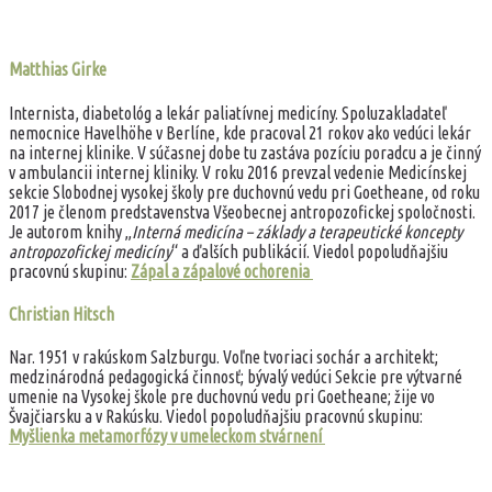
Matthias Girke
Internista, diabetológ a lekár paliatívnej medicíny. Spoluzakladateľ
nemocnice Havelhöhe v Berlíne, kde pracoval 21 rokov ako vedúci lekár
na internej klinike. V súčasnej dobe tu zastáva pozíciu poradcu a je činný
v ambulancii internej kliniky. V roku 2016 prevzal vedenie Medicínskej
sekcie Slobodnej vysokej školy pre duchovnú vedu pri Goetheane, od roku
2017 je členom predstavenstva Všeobecnej antropozofickej spoločnosti.
Je autorom knihy „
Interná medicína – základy a terapeutické koncepty
antropozofickej medicíny
“ a ďalších publikácií. Viedol popoludňajšiu
pracovnú skupinu:
Zápal a zápalové ochorenia
Christian Hitsch
Nar. 1951 v rakúskom Salzburgu. Voľne tvoriaci sochár a architekt;
medzinárodná pedagogická činnosť; bývalý vedúci Sekcie pre výtvarné
umenie na Vysokej škole pre duchovnú vedu pri Goetheane; žije vo
Švajčiarsku a v Rakúsku. Viedol popoludňajšiu pracovnú skupinu:
Myšlienka metamorfózy v umeleckom stvárnení