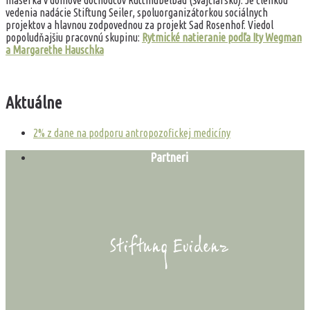
vedenia nadácie Stiftung Seiler, spoluorganizátorkou sociálnych
projektov a hlavnou zodpovednou za projekt Sad Rosenhof. Viedol
popoludňajšiu pracovnú skupinu:
Rytmické natieranie podľa Ity Wegman
a Margarethe Hauschka
Aktuálne
2% z dane na podporu antropozofickej medicíny
Partneri