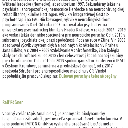
Witten/Herdecke (Nemecko), absolutórium 1997. Sekundárny lekár na
psychiatrii antropozofickej nemocnice Herdecke a na neurochirurgickej
rehabilitačnej klinike Hattingen. Výcvik v integratívnej Gestalt-
psychoterapii na EAG Hückeswagen, výcvik v neurolingvistickom
programovaní v Kiel. Od roku 2003 pracoval ako psychiater na
univerzitnej psychiatrickej klinike v Hradci Králové, v rokoch 2007 – 2019
ako vedúci lekár denného stacionára pre neurotické poruchy. Od r. 2019 v
súkromnej psychiatrickej praxi spoločnosti Podané ruce v Zlíne. V r. 2008
absolvoval výcvik v systemických a rodinných konšteláciách v Prahe u
Jana Bílého, v r. 2004 – 2008 vzdelávanie v chirofonetike, člen kolégia
školy pre chirofonetiku, od 2018 člen celosvetovej koordinačnej skupiny
pre chirofonetiku. Od r. 2010 do 2019 spoluorganizátor konferencií IPMT
v Českom Krumlove, seminárna a prednášková činnosť, od r. 2017
predseda Sdružení pro antroposofickou medicínu v ČR. Viedol
popoludňajšiu pracovnú skupinu:
Duševné poruchy a telesné orgány
Ralf Rößner
Vášnivý včelár (Apis Amalia e.V.), je známy ako biodynamicky
hospodáriaci záhradník, pestovateľ a spracovateľ svetelného koreňa. V
jeho podniku IMTON GmbH sú vyvíjané a predávané bio / demeter