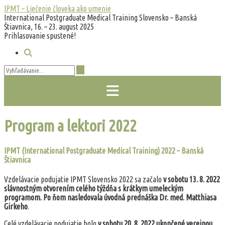
Prejsť
IPMT – Liečenie človeka ako umenie
na
International Postgraduate Medical Training Slovensko – Banská
obsah
Štiavnica, 16. – 23. august 2025
Prihlasovanie spustené!
Program a lektori 2022
IPMT (International Postgraduate Medical Training) 2022 – Banská
Štiavnica
Vzdelávacie podujatie IPMT Slovensko 2022 sa začalo
v sobotu 13. 8. 2022
slávnostným otvorením celého týždňa s krátkym umeleckým
programom. Po ňom nasledovala úvodná prednáška Dr. med. Matthiasa
Girkeho
.
Celé vzdelávacie podujatie bolo
v sobotu 20. 8. 2022 ukončené verejnou