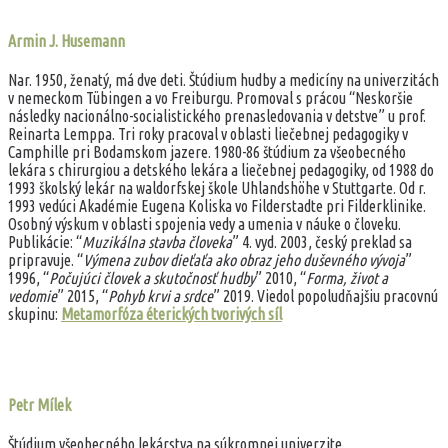
Armin J. Husemann
Nar. 1950, ženatý, má dve deti. Štúdium hudby a medicíny na univerzitách
v nemeckom Tübingen a vo Freiburgu. Promoval s prácou “Neskoršie
následky nacionálno-socialistického prenasledovania v detstve” u prof.
Reinarta Lemppa. Tri roky pracoval v oblasti liečebnej pedagogiky v
Camphille pri Bodamskom jazere. 1980-86 štúdium za všeobecného
lekára s chirurgiou a detského lekára a liečebnej pedagogiky, od 1988 do
1993 školský lekár na waldorfskej škole Uhlandshöhe v Stuttgarte. Od r.
1993 vedúci Akadémie Eugena Koliska vo Filderstadte pri Filderklinike.
Osobný výskum v oblasti spojenia vedy a umenia v náuke o človeku.
Publikácie: “
Muzikálna stavba človeka
” 4. vyd. 2003, český preklad sa
pripravuje. “
Výmena zubov dieťaťa ako obraz jeho duševného vývoja
”
1996, “
Počujúci človek a skutočnosť hudby
” 2010, “
Forma, život a
vedomie
” 2015, “
Pohyb krvi a srdce
” 2019. Viedol popoludňajšiu pracovnú
skupinu:
Metamorfóza éterických tvorivých síl
Petr Mílek
Štúdium všeobecného lekárstva na súkromnej univerzite