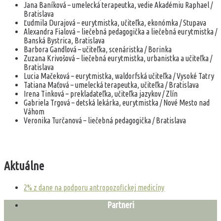
Jana Baníková – umelecká terapeutka, vedie Akadémiu Raphael /
Bratislava
Ľudmila Durajová – eurytmistka, učiteľka, ekonómka / Stupava
Alexandra Fialová – liečebná pedagogička a liečebná eurytmistka /
Banská Bystrica, Bratislava
Barbora Gandlová – učiteľka, scenáristka / Borinka
Zuzana Krivošová – liečebná eurytmistka, urbanistka a učiteľka /
Bratislava
Lucia Mačeková – eurytmistka, waldorfská učiteľka / Vysoké Tatry
Tatiana Maťová – umelecká terapeutka, učiteľka / Bratislava
Irena Tinková – prekladateľka, učiteľka jazykov / Zlín
Gabriela Trgová – detská lekárka, eurytmistka / Nové Mesto nad
Váhom
Veronika Turčanová – liečebná pedagogička / Bratislava
Aktuálne
2% z dane na podporu antropozofickej medicíny
Partneri