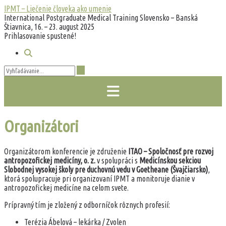
Prejsť
IPMT – Liečenie človeka ako umenie
na
International Postgraduate Medical Training Slovensko – Banská
obsah
Štiavnica, 16. – 23. august 2025
Prihlasovanie spustené!
Organizátori
Organizátorom konferencie je združenie
ITAO – Spoločnosť pre rozvoj
antropozofickej medicíny, o. z.
v spolupráci s
Medicínskou sekciou
Slobodnej vysokej školy pre duchovnú vedu v Goetheane (Švajčiarsko)
,
ktorá spolupracuje pri organizovaní IPMT a monitoruje dianie v
antropozofickej medicíne na celom svete.
Prípravný tím je zložený z odborníčok rôznych profesií:
Terézia Ábelová – lekárka / Zvolen