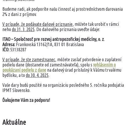
Budeme radi, ak podporíte našu činnosť aj prostredníctvom darovania
2% z dani z príjmov.
V prípade, že podávate daňové priznanie
, môžete tak urobiť v rámci
neho
do 31. 3. 2025
. Do daňového priznania uveďte údaje:
ITAO – Spoločnosť pre rozvoj antropozofickej medicíny, o. z
.
Adresa:
Frankovská 13162/1A, 831 01 Bratislava
IČO:
53138287
V prípade, že ste zamestnanec
, môžete zaslať potvrdenie o zaplatení
podielu dane (dostanete od zamestnávateľa), spolu s
vyhlásením o
poukázaní podielu z dane
na daňový úrad príslušný k Vášmu trvalému
bydlisku, a to
do 30. 4. 2025
.
Vaše dary budú použité na organizáciu posledného 5. ročníka podujatia
IPMT Slovensko.
Ďakujeme Vám za podporu!
Aktuálne