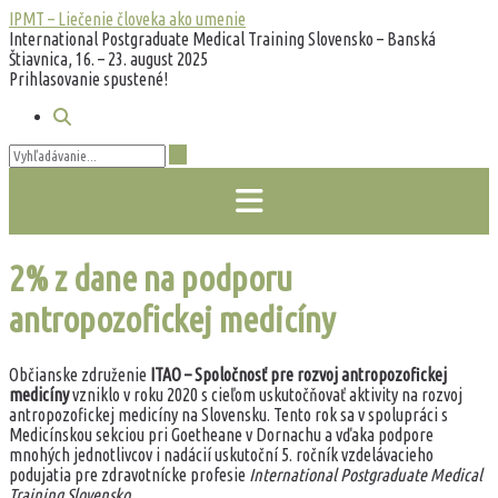
Prejsť
IPMT – Liečenie človeka ako umenie
na
International Postgraduate Medical Training Slovensko – Banská
obsah
Štiavnica, 16. – 23. august 2025
Prihlasovanie spustené!
2% z dane na podporu
antropozofickej medicíny
Občianske združenie
ITAO – Spoločnosť pre rozvoj antropozofickej
medicíny
vzniklo v roku 2020 s cieľom uskutočňovať aktivity na rozvoj
antropozofickej medicíny na Slovensku. Tento rok sa v spolupráci s
Medicínskou sekciou pri Goetheane v Dornachu a vďaka podpore
mnohých jednotlivcov i nadácií uskutoční 5. ročník vzdelávacieho
podujatia pre zdravotnícke profesie
International Postgraduate Medical
Training Slovensko
.